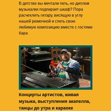
В детстве вы мечтали петь, но диплом
музыкалки подпирает шкаф? Пора
расчехлить гитару, висящую в углу
нашей рюмочной и спеть свою
любимую композицию вместе с гостями
бара
Концерты артистов, живая
музыка, выступления акапелла,
танцы до утра и караоке