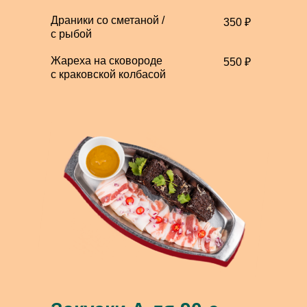
Драники со сметаной /
350 ₽
с рыбой
Жареха на сковороде
550 ₽
с краковской колбасой