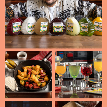
Контакты
7 (911) 505-36-09
info@evgenich.bar
Адрес: Череповец, Советский
проспект 63
Режим работы:
ВС-ЧТ с 14:00 до 02:00
ПТ-СБ С 14:00 до 04:00
Реквизиты
Политика конфиденциальности
Прайс-лист