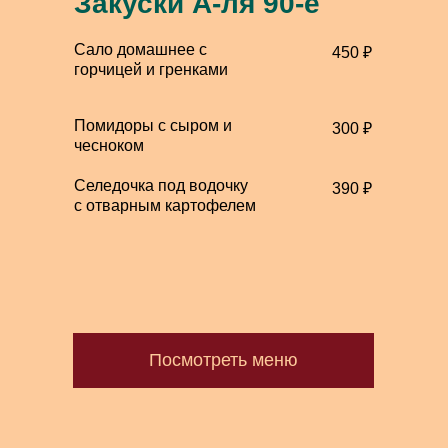
Закуски А-ля 90-е
Сало домашнее с
450 ₽
горчицей и гренками
Помидоры с сыром и
300 ₽
чесноком
Селедочка под водочку
390 ₽
с отварным картофелем
Посмотреть меню